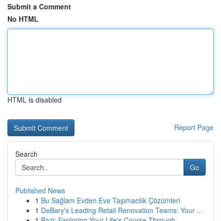
Submit a Comment
No HTML
HTML is disabled
Report Page
Search
Go
Published News
1
Bu Sağlam Evden Eve Taşımacılık Çözümleri
1
DeBary's Leading Retail Renovation Teams: Your ...
1
Bazi: Exploring Your Life's Course Through ...