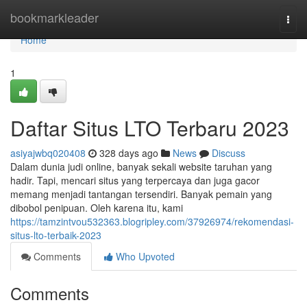
Home
bookmarkleader
Togg
navi
Home
1
Daftar Situs LTO Terbaru 2023
asiyajwbq020408
328 days ago
News
Discuss
Dalam dunia judi online, banyak sekali website taruhan yang
hadir. Tapi, mencari situs yang terpercaya dan juga gacor
memang menjadi tantangan tersendiri. Banyak pemain yang
dibobol penipuan. Oleh karena itu, kami
https://tamzintvou532363.blogripley.com/37926974/rekomendasi-
situs-lto-terbaik-2023
Comments
Who Upvoted
Comments