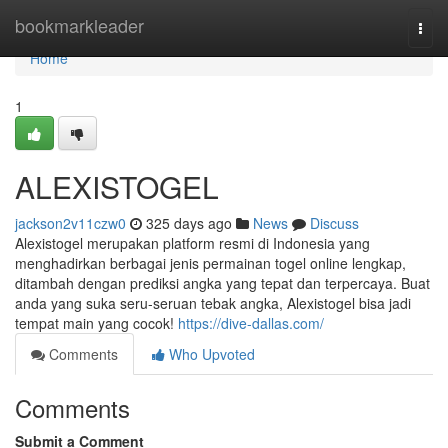
Home
bookmarkleader
Togg
navi
Home
1
ALEXISTOGEL
jackson2v11czw0
325 days ago
News
Discuss
Alexistogel merupakan platform resmi di Indonesia yang
menghadirkan berbagai jenis permainan togel online lengkap,
ditambah dengan prediksi angka yang tepat dan terpercaya. Buat
anda yang suka seru-seruan tebak angka, Alexistogel bisa jadi
tempat main yang cocok!
https://dive-dallas.com/
Comments
Who Upvoted
Comments
Submit a Comment