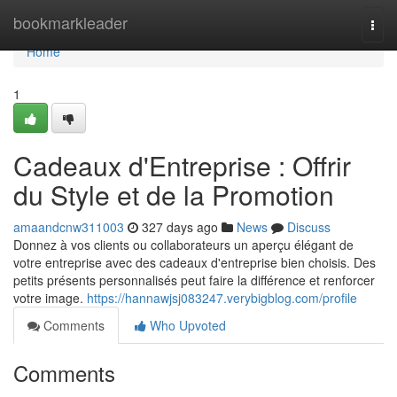
Home
bookmarkleader
Togg
navi
Home
1
Cadeaux d'Entreprise : Offrir
du Style et de la Promotion
amaandcnw311003
327 days ago
News
Discuss
Donnez à vos clients ou collaborateurs un aperçu élégant de
votre entreprise avec des cadeaux d'entreprise bien choisis. Des
petits présents personnalisés peut faire la différence et renforcer
votre image.
https://hannawjsj083247.verybigblog.com/profile
Comments
Who Upvoted
Comments