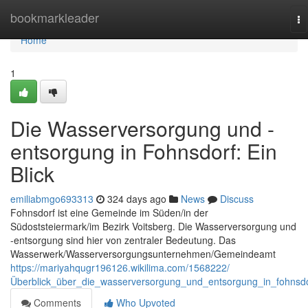
Home
bookmarkleader
To
na
Home
1
Die Wasserversorgung und -
entsorgung in Fohnsdorf: Ein
Blick
emiliabmgo693313
324 days ago
News
Discuss
Fohnsdorf ist eine Gemeinde im Süden/in der
Südoststeiermark/im Bezirk Voitsberg. Die Wasserversorgung und
-entsorgung sind hier von zentraler Bedeutung. Das
Wasserwerk/Wasserversorgungsunternehmen/Gemeindeamt
https://mariyahqugr196126.wikilima.com/1568222/
Überblick_über_die_wasserversorgung_und_entsorgung_in_fohnsdo
Comments
Who Upvoted