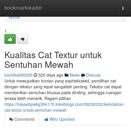
Home
bookmarkleader
Togg
navi
Home
1
Kualitas Cat Textur untuk
Sentuhan Mewah
luluhtkx690205
325 days ago
News
Discuss
Untuk mewujudkan hunian yang sophisticated, pemilihan cat
dengan tekstur yang tepat sangatlah penting. Tekstur cat dapat
memberikan sentuhan khusus pada dinding, sehingga ruangan
terasa lebih menarik. Ragam pilihan
https://haseebpwkg384170.link4blogs.com/58250252/keindahan-
cat-textur-untuk-sentuhan-mewah
Comments
Who Upvoted