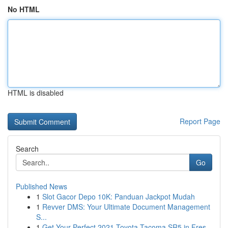
No HTML
HTML is disabled
Report Page
Search
Go
Published News
1
Slot Gacor Depo 10K: Panduan Jackpot Mudah
1
Revver DMS: Your Ultimate Document Management
S...
1
Get Your Perfect 2021 Toyota Tacoma SR5 in Fres...