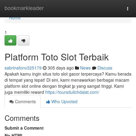
Home
bookmarkleader
Togg
navi
Home
1
Platform Toto Slot Terbaik
sabrinafonv325179
305 days ago
News
Discuss
Apakah kamu ingin situs toto slot gacor terpercaya? Kamu berada
di tempat yang tepat! Di sini, kami menawarkan berbagai macam
platform slot online dengan tingkat jp yang sangat tinggi. Kami
juga memiliki reward
https://toursdulichdalat.com/
Comments
Who Upvoted
Comments
Submit a Comment
No HTML