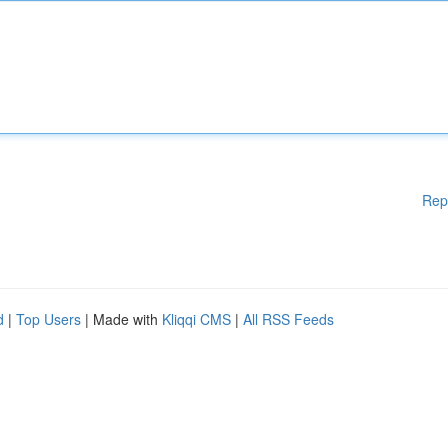
Rep
d
|
Top Users
| Made with
Kliqqi CMS
|
All RSS Feeds