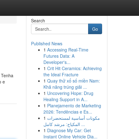
Search
Go
Published News
1
Accessing Real-Time
Futures Data: A
Developer's...
1
Crit Hit Ceramics: Achieving
the Ideal Fracture
s Tenha
1
Quay thử xổ số miền Nam:
o e
Khả năng trúng giải ...
1
Uncovering Hope: Drug
Healing Support in A...
1
Planejamento de Marketing
2026: Tendências e Es...
1
مكونات أساسية لمستحضرات
المكياج: مرشد كامل ...
1
Diagnose My Car: Get
Instant Online Vehicle Dia...