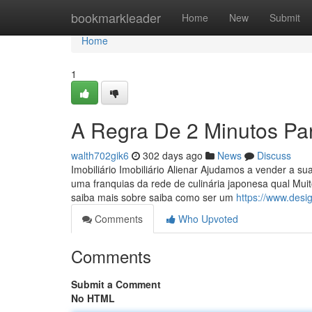
Home
bookmarkleader
Home
New
Submit
Home
1
A Regra De 2 Minutos Pa
walth702gik6
302 days ago
News
Discuss
Imobiliário Imobiliário Alienar Ajudamos a vender a s
uma franquias da rede de culinária japonesa qual Muit
saiba mais sobre saiba como ser um
https://www.desi
Comments
Who Upvoted
Comments
Submit a Comment
No HTML