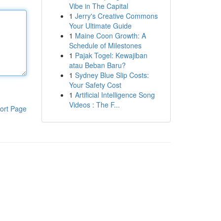
Vibe in The Capital
1
Jerry's Creative Commons
Your Ultimate Guide
1
Maine Coon Growth: A
Schedule of Milestones
1
Pajak Togel: Kewajiban
atau Beban Baru?
1
Sydney Blue Slip Costs:
Your Safety Cost
1
Artificial Intelligence Song
Videos : The F...
ort Page