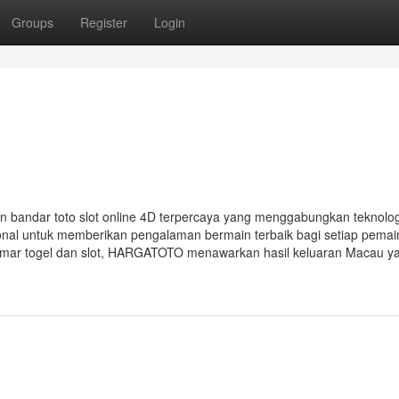
Groups
Register
Login
 bandar toto slot online 4D terpercaya yang menggabungkan teknolog
onal untuk memberikan pengalaman bermain terbaik bagi setiap pemai
gemar togel dan slot, HARGATOTO menawarkan hasil keluaran Macau y