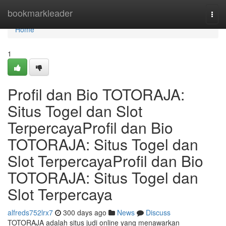
Home
bookmarkleader
Togg
navi
Home
1
Profil dan Bio TOTORAJA:
Situs Togel dan Slot
TerpercayaProfil dan Bio
TOTORAJA: Situs Togel dan
Slot TerpercayaProfil dan Bio
TOTORAJA: Situs Togel dan
Slot Terpercaya
alfreds752lrx7
300 days ago
News
Discuss
TOTORAJA adalah situs judi online yang menawarkan