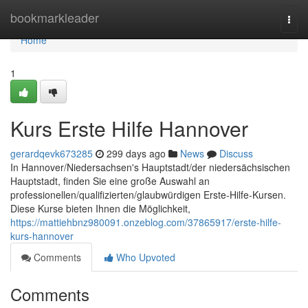
Home
bookmarkleader
Togg
navi
Home
1
Kurs Erste Hilfe Hannover
gerardqevk673285
299 days ago
News
Discuss
In Hannover/Niedersachsen's Hauptstadt/der niedersächsischen
Hauptstadt, finden Sie eine große Auswahl an
professionellen/qualifizierten/glaubwürdigen Erste-Hilfe-Kursen.
Diese Kurse bieten Ihnen die Möglichkeit,
https://mattiehbnz980091.onzeblog.com/37865917/erste-hilfe-
kurs-hannover
Comments
Who Upvoted
Comments