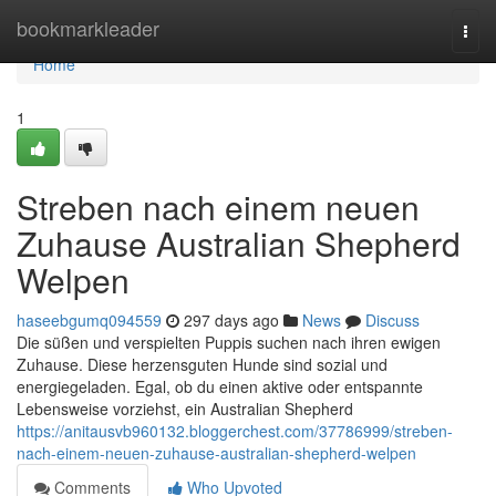
Home
bookmarkleader
Togg
navi
Home
1
Streben nach einem neuen
Zuhause Australian Shepherd
Welpen
haseebgumq094559
297 days ago
News
Discuss
Die süßen und verspielten Puppis suchen nach ihren ewigen
Zuhause. Diese herzensguten Hunde sind sozial und
energiegeladen. Egal, ob du einen aktive oder entspannte
Lebensweise vorziehst, ein Australian Shepherd
https://anitausvb960132.bloggerchest.com/37786999/streben-
nach-einem-neuen-zuhause-australian-shepherd-welpen
Comments
Who Upvoted