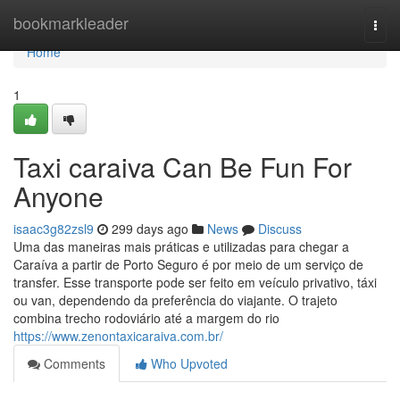
Home
bookmarkleader
Togg
navi
Home
1
Taxi caraiva Can Be Fun For
Anyone
isaac3g82zsl9
299 days ago
News
Discuss
Uma das maneiras mais práticas e utilizadas para chegar a
Caraíva a partir de Porto Seguro é por meio de um serviço de
transfer. Esse transporte pode ser feito em veículo privativo, táxi
ou van, dependendo da preferência do viajante. O trajeto
combina trecho rodoviário até a margem do rio
https://www.zenontaxicaraiva.com.br/
Comments
Who Upvoted