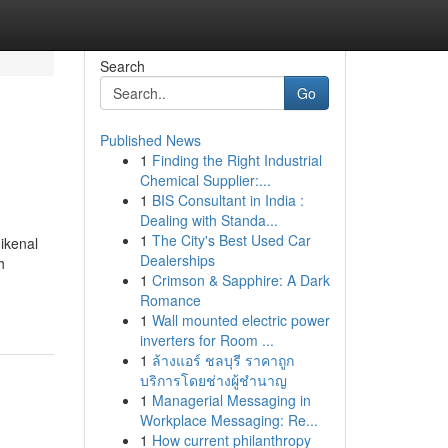
Search
Go
Published News
1
Finding the Right Industrial
Chemical Supplier:...
1
BIS Consultant in India :
Dealing with Standa...
1
The City's Best Used Car
ikenal
Dealerships
h
1
Crimson & Sapphire: A Dark
Romance
1
Wall mounted electric power
inverters for Room ...
1
ล้างแอร์ ชลบุรี ราคาถูก
บริการโดยช่างผู้ชำนาญ
1
Managerial Messaging in
Workplace Messaging: Re...
1
How current philanthropy