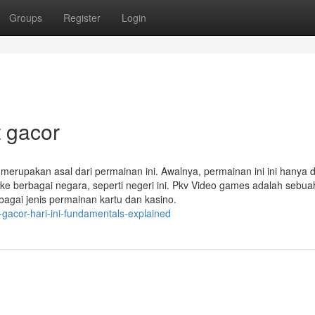
Groups
Register
Login
t gacor
merupakan asal dari permainan ini. Awalnya, permainan ini ini hanya d
ke berbagai negara, seperti negeri ini. Pkv Video games adalah sebua
gai jenis permainan kartu dan kasino.
-gacor-hari-ini-fundamentals-explained