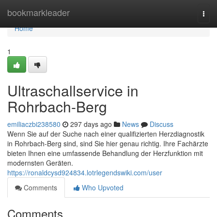
Home
bookmarkleader
Togg
navi
Home
1
Ultraschallservice in
Rohrbach-Berg
emiliaczbi238580
297 days ago
News
Discuss
Wenn Sie auf der Suche nach einer qualifizierten Herzdiagnostik
in Rohrbach-Berg sind, sind Sie hier genau richtig. Ihre Fachärzte
bieten Ihnen eine umfassende Behandlung der Herzfunktion mit
modernsten Geräten.
https://ronaldcysd924834.lotrlegendswiki.com/user
Comments
Who Upvoted
Comments