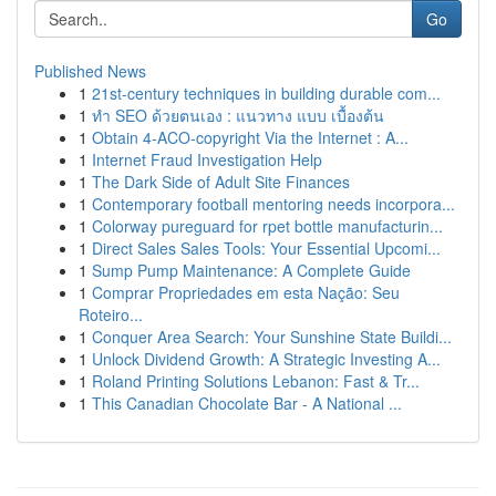
Go
Published News
1
21st-century techniques in building durable com...
1
ทำ SEO ด้วยตนเอง : แนวทาง แบบ เบื้องต้น
1
Obtain 4-ACO-copyright Via the Internet : A...
1
Internet Fraud Investigation Help
1
The Dark Side of Adult Site Finances
1
Contemporary football mentoring needs incorpora...
1
Colorway pureguard for rpet bottle manufacturin...
1
Direct Sales Sales Tools: Your Essential Upcomi...
1
Sump Pump Maintenance: A Complete Guide
1
Comprar Propriedades em esta Nação: Seu
Roteiro...
1
Conquer Area Search: Your Sunshine State Buildi...
1
Unlock Dividend Growth: A Strategic Investing A...
1
Roland Printing Solutions Lebanon: Fast & Tr...
1
This Canadian Chocolate Bar - A National ...