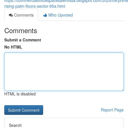
https://commercialofficespacesalenoida.blogspot.com/2025/09/prime
rising-palm-floors-sector-95a.html
Comments
Who Upvoted
Comments
Submit a Comment
No HTML
HTML is disabled
Report Page
Search