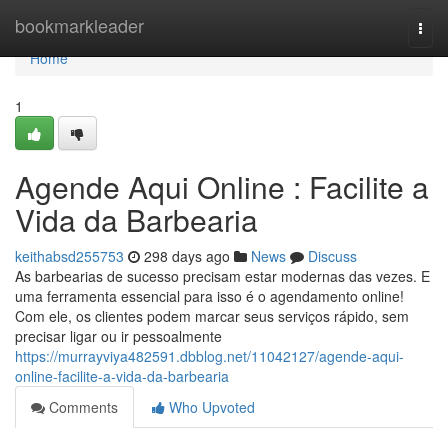
Home
bookmarkleader
Togg
navi
Home
1
Agende Aqui Online : Facilite a
Vida da Barbearia
keithabsd255753
298 days ago
News
Discuss
As barbearias de sucesso precisam estar modernas das vezes. E
uma ferramenta essencial para isso é o agendamento online!
Com ele, os clientes podem marcar seus serviços rápido, sem
precisar ligar ou ir pessoalmente
https://murrayviya482591.dbblog.net/11042127/agende-aqui-
online-facilite-a-vida-da-barbearia
Comments
Who Upvoted