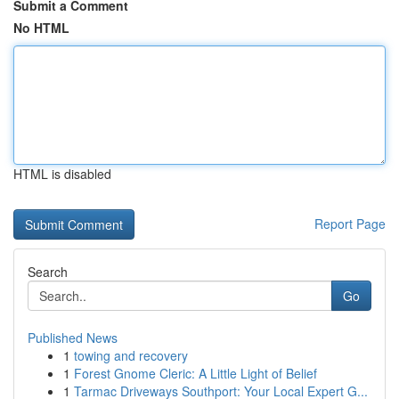
Submit a Comment
No HTML
HTML is disabled
Report Page
Search
Go
Published News
1
towing and recovery
1
Forest Gnome Cleric: A Little Light of Belief
1
Tarmac Driveways Southport: Your Local Expert G...