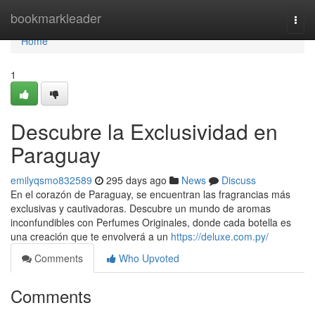
Home
bookmarkleader
Togg
navi
Home
1
Descubre la Exclusividad en
Paraguay
emilyqsmo832589
295 days ago
News
Discuss
En el corazón de Paraguay, se encuentran las fragrancias más
exclusivas y cautivadoras. Descubre un mundo de aromas
inconfundibles con Perfumes Originales, donde cada botella es
una creación que te envolverá a un
https://deluxe.com.py/
Comments
Who Upvoted
Comments