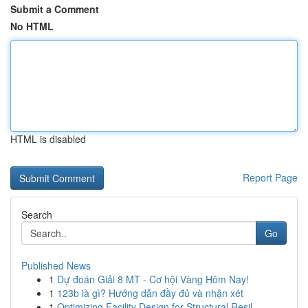
Submit a Comment
No HTML
HTML is disabled
Report Page
Search
Go
Published News
1
Dự đoán Giải 8 MT - Cơ hội Vàng Hôm Nay!
1
123b là gì? Hướng dẫn đầy đủ và nhận xét
1
Optimizing Facility Design for Structural Resil...