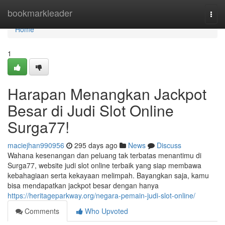
Home
bookmarkleader
Togg
navi
Home
1
Harapan Menangkan Jackpot
Besar di Judi Slot Online
Surga77!
maciejhan990956
295 days ago
News
Discuss
Wahana kesenangan dan peluang tak terbatas menantimu di
Surga77, website judi slot online terbaik yang siap membawa
kebahagiaan serta kekayaan melimpah. Bayangkan saja, kamu
bisa mendapatkan jackpot besar dengan hanya
https://heritageparkway.org/negara-pemain-judi-slot-online/
Comments
Who Upvoted