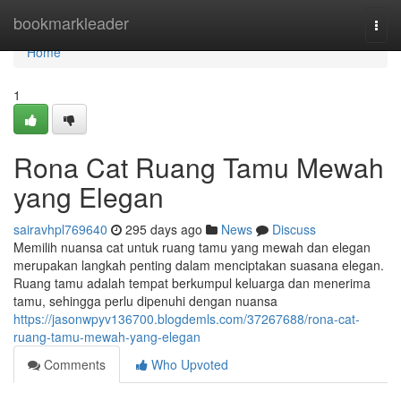
Home
bookmarkleader
Togg
navi
Home
1
Rona Cat Ruang Tamu Mewah
yang Elegan
sairavhpl769640
295 days ago
News
Discuss
Memilih nuansa cat untuk ruang tamu yang mewah dan elegan
merupakan langkah penting dalam menciptakan suasana elegan.
Ruang tamu adalah tempat berkumpul keluarga dan menerima
tamu, sehingga perlu dipenuhi dengan nuansa
https://jasonwpyv136700.blogdemls.com/37267688/rona-cat-
ruang-tamu-mewah-yang-elegan
Comments
Who Upvoted