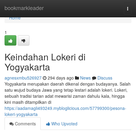
Home
bookmarkleader
Togg
navi
Home
1
Keindahan Lokeri di
Yogyakarta
agnesxmbu526927
294 days ago
News
Discuss
Yogyakarta merupakan daerah dikenal dengan budayanya. Salah
satu wujud budaya Jawa yang tetap lestari adalah lokeri. Lokeri,
sebuah tradisi tarian adat mewarisi zaman dahulu kala, hingga
kini masih ditampilkan di
https://aadamagli493249.mybloglicious.com/57799300/pesona-
lokeri-yogyakarta
Comments
Who Upvoted