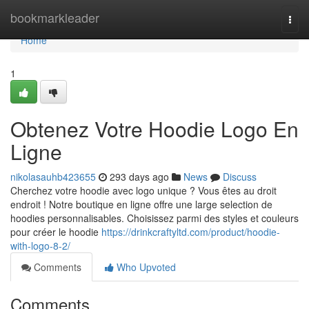
Home
bookmarkleader
Togg
navi
Home
1
Obtenez Votre Hoodie Logo En
Ligne
nikolasauhb423655
293 days ago
News
Discuss
Cherchez votre hoodie avec logo unique ? Vous êtes au droit
endroit ! Notre boutique en ligne offre une large selection de
hoodies personnalisables. Choisissez parmi des styles et couleurs
pour créer le hoodie
https://drinkcraftyltd.com/product/hoodie-
with-logo-8-2/
Comments
Who Upvoted
Comments