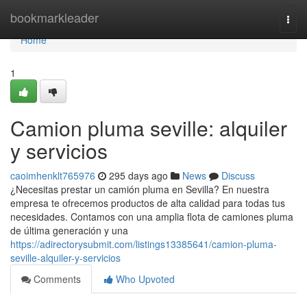
Home
bookmarkleader
Togg
navi
Home
1
Camion pluma seville: alquiler
y servicios
caoimhenklt765976
295 days ago
News
Discuss
¿Necesitas prestar un camión pluma en Sevilla? En nuestra
empresa te ofrecemos productos de alta calidad para todas tus
necesidades. Contamos con una amplia flota de camiones pluma
de última generación y una
https://adirectorysubmit.com/listings13385641/camion-pluma-
seville-alquiler-y-servicios
Comments
Who Upvoted