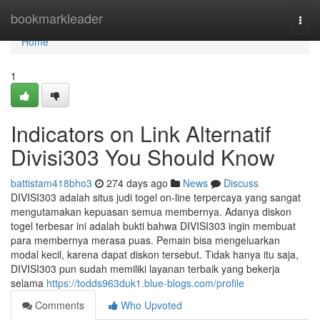
Home
bookmarkleader
Togg
navi
Home
1
Indicators on Link Alternatif
Divisi303 You Should Know
battistam418bho3
274 days ago
News
Discuss
DIVISI303 adalah situs judi togel on-line terpercaya yang sangat
mengutamakan kepuasan semua membernya. Adanya diskon
togel terbesar ini adalah bukti bahwa DIVISI303 ingin membuat
para membernya merasa puas. Pemain bisa mengeluarkan
modal kecil, karena dapat diskon tersebut. Tidak hanya itu saja,
DIVISI303 pun sudah memiliki layanan terbaik yang bekerja
selama
https://todds963duk1.blue-blogs.com/profile
Comments
Who Upvoted