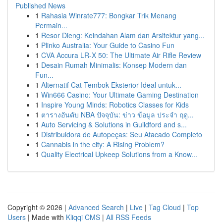
Published News
1
Rahasia Winrate777: Bongkar Trik Menang
Permain...
1
Resor Dieng: Keindahan Alam dan Arsitektur yang...
1
Plinko Australia: Your Guide to Casino Fun
1
CVA Accura LR-X 50: The Ultimate Air Rifle Review
1
Desain Rumah Minimalis: Konsep Modern dan
Fun...
1
Alternatif Cat Tembok Eksterior Ideal untuk...
1
Win666 Casino: Your Ultimate Gaming Destination
1
Inspire Young Minds: Robotics Classes for Kids
1
ตารางอันดับ NBA ปัจจุบัน: ข่าว ข้อมูล ประจำ ฤดู...
1
Auto Servicing & Solutions in Guildford and s...
1
Distribuidora de Autopeças: Seu Atacado Completo
1
Cannabis in the city: A Rising Problem?
1
Quality Electrical Upkeep Solutions from a Know...
Copyright © 2026 |
Advanced Search
|
Live
|
Tag Cloud
|
Top
Users
| Made with
Kliqqi CMS
|
All RSS Feeds