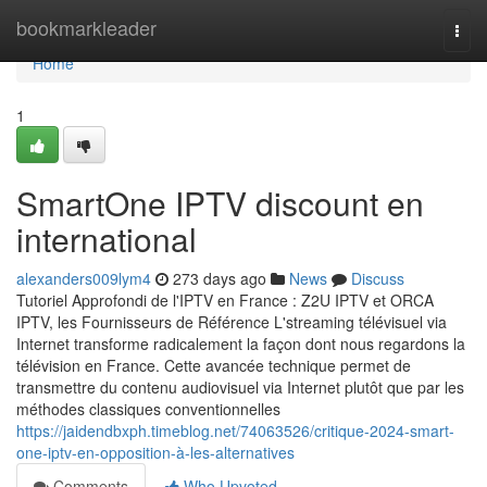
Home
bookmarkleader
Togg
navi
Home
1
SmartOne IPTV discount en
international
alexanders009lym4
273 days ago
News
Discuss
Tutoriel Approfondi de l'IPTV en France : Z2U IPTV et ORCA
IPTV, les Fournisseurs de Référence L'streaming télévisuel via
Internet transforme radicalement la façon dont nous regardons la
télévision en France. Cette avancée technique permet de
transmettre du contenu audiovisuel via Internet plutôt que par les
méthodes classiques conventionnelles
https://jaidendbxph.timeblog.net/74063526/critique-2024-smart-
one-iptv-en-opposition-à-les-alternatives
Comments
Who Upvoted