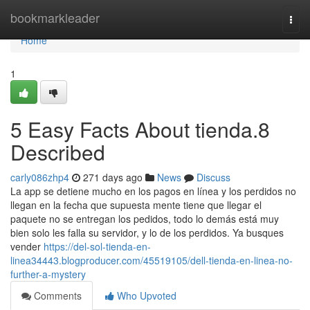
Home
bookmarkleader
Togg
navi
Home
1
5 Easy Facts About tienda.8
Described
carly086zhp4
271 days ago
News
Discuss
La app se detiene mucho en los pagos en línea y los perdidos no
llegan en la fecha que supuesta mente tiene que llegar el
paquete no se entregan los pedidos, todo lo demás está muy
bien solo les falla su servidor, y lo de los perdidos. Ya busques
vender
https://del-sol-tienda-en-
linea34443.blogproducer.com/45519105/dell-tienda-en-linea-no-
further-a-mystery
Comments
Who Upvoted