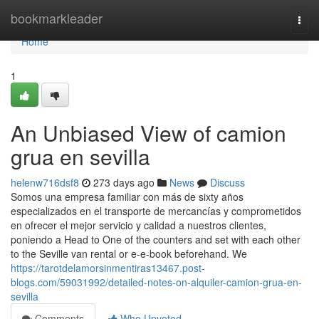
Home
bookmarkleader
Togg
navi
Home
1
An Unbiased View of camion
grua en sevilla
helenw716dsf8
273 days ago
News
Discuss
Somos una empresa familiar con más de sixty años
especializados en el transporte de mercancías y comprometidos
en ofrecer el mejor servicio y calidad a nuestros clientes,
poniendo a Head to One of the counters and set with each other
to the Seville van rental or e-e-book beforehand. We
https://tarotdelamorsinmentiras13467.post-
blogs.com/59031992/detailed-notes-on-alquiler-camion-grua-en-
sevilla
Comments
Who Upvoted