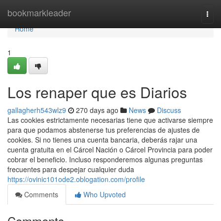
Home
bookmarkleader
Togg
navi
Home
1
Los renaper que es Diarios
gallagherh543wlz9
270 days ago
News
Discuss
Las cookies estrictamente necesarias tiene que activarse siempre
para que podamos abstenerse tus preferencias de ajustes de
cookies. Si no​ tienes una cuenta bancaria, deberás rajar una
cuenta ​gratuita en el Cárcel Nación o Cárcel Provincia para poder
cobrar el beneficio. Incluso responderemos algunas preguntas
frecuentes para despejar‍ cualquier duda
https://ovinic101ode2.oblogation.com/profile
Comments
Who Upvoted
Comments