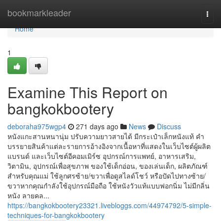
Home
bookmarkleader
Togg
navi
Home
1
Examine This Report on
bangkokbootery
deboraha975wgp4
271 days ago
News
Discuss
หนังแกะสานหนานุ่ม ปรับความยาวสายได้ มีกระเป๋าเล็กหนังแท้ คำ
บรรยายสินค้าแต่ละรายการอ้างอิงจากเนื้อหาที่แสดงในเว็บไซต์ผู้ผลิต
แบรนด์ และเว็บไซต์อีคอมเมิร์ซ อุปกรณ์การแพทย์, อาหารเสริม,
วิตามิน, อุปกรณ์เพื่อสุขภาพ ของใช้เด็กอ่อน, ของเล่นเด็ก, ผลิตภัณฑ์
สำหรับคุณแม่ ใช้ลูกศรซ้าย/ขวาเพื่อดูสไลด์โชว์ หรือปัดไปทางซ้าย/
ขวาหากคุณกำลังใช้อุปกรณ์มือถือ ใช้หนังวัวแท้แบบฟอกนิ่ม ไม่มีกลิ่น
หนัง ลายคล...
https://bangkokbootery23321.livebloggs.com/44974792/5-simple-
techniques-for-bangkokbootery