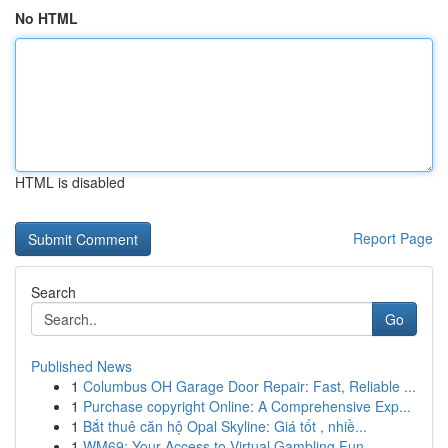
No HTML
HTML is disabled
Report Page
Search
Go
Published News
1
Columbus OH Garage Door Repair: Fast, Reliable ...
1
Purchase copyright Online: A Comprehensive Exp...
1
Bắt thuê căn hộ Opal Skyline: Giá tốt , nhiề...
1
WM69: Your Access to Virtual Gambling Fun