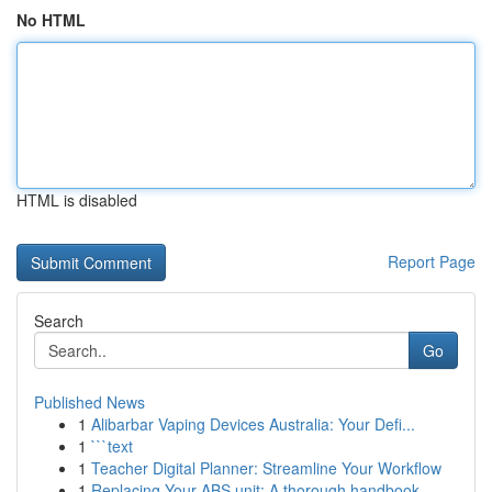
No HTML
HTML is disabled
Report Page
Search
Go
Published News
1
Alibarbar Vaping Devices Australia: Your Defi...
1
```text
1
Teacher Digital Planner: Streamline Your Workflow
1
Replacing Your ABS unit: A thorough handbook