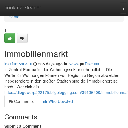
Home
bookmarkleader
To
na
Home
1
Immobilienmarkt
leaxfum546410
265 days ago
News
Discuss
In Zentral-Europa ist der Wohnungssektor sehr beliebt . Die
Werte für Wohnungen können von Region zu Region abweichen.
Insbesondere in den großen Städten sind die Immobilienpreise
hoch . Wer sich ein
https://diegoworp222175.bligblogging.com/39136400/immobilienmar
Comments
Who Upvoted
Comments
Submit a Comment