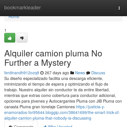
Home
bookmarkleader
Togg
navi
Home
1
Alquiler camion pluma No
Further a Mystery
ferdinandh912ozq8
267 days ago
News
Discuss
Su diseño especializado facilita una descarga eficiente,
minimizando el tiempo de espera y optimizando el flujo de
trabajo. Nuestro alquiler sin conductor te da entire libertad,
mientras que extras como cobertura para conductor adicional,
opciones para jóvenes y Autocargantes Pluma con JiB Pluma con
canasta Pluma gran tonelaje Camiones
https://justicia-y-
enamorados-for95644.bloggip.com/38641699/the-smart-trick-of-
alquiler-camion-pluma-that-nobody-is-discussing
Comments
Who Upvoted