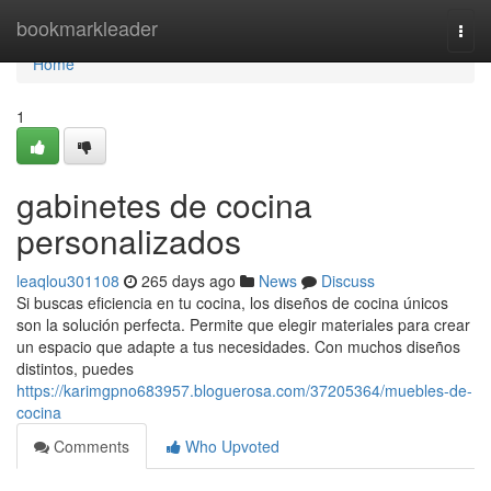
Home
bookmarkleader
Togg
navi
Home
1
gabinetes de cocina
personalizados
leaqlou301108
265 days ago
News
Discuss
Si buscas eficiencia en tu cocina, los diseños de cocina únicos
son la solución perfecta. Permite que elegir materiales para crear
un espacio que adapte a tus necesidades. Con muchos diseños
distintos, puedes
https://karimgpno683957.bloguerosa.com/37205364/muebles-de-
cocina
Comments
Who Upvoted