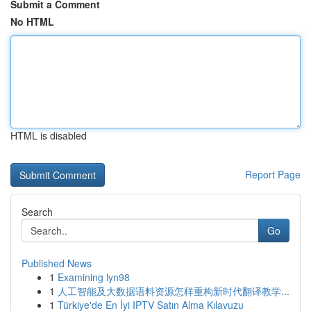
Submit a Comment
No HTML
HTML is disabled
Report Page
Search
Go
Published News
1
Examining lyn98
1
人工智能及大数据语料资源怎样重构新时代翻译教学...
1
Türkiye'de En İyi IPTV Satın Alma Kılavuzu