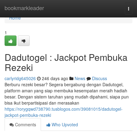
Home
bookmarkleader
Togg
navi
Home
1
Dadutogel : Jackpot Pembuka
Rezeki
carlyridg645026
246 days ago
News
Discuss
Berburu rezeki besar? Segera bergabung dengan Dadutogel,
platform aman yang siap membuka kesempatan meraih hadiah
besar. Dengan sistem taruhan yang mudah dipahami, siapa pun
bisa ikut berpartisipasi dan merasakan
https://rorygqwd738790.tusblogos.com/39081015/dadutogel-
jackpot-pembuka-rezeki
Comments
Who Upvoted