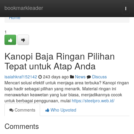
Home
bookmarkleader
Togg
navi
Home
1
Kanopi Baja Ringan Pilihan
Tepat untuk Atap Anda
isaiahkraf152142
243 days ago
News
Discuss
Mencari solusi efektif untuk menjaga area terbuka? Kanopi ringan
baja hadir sebagai pilihan yang menarik. Material ringan ini
menawarkan keawetan yang luar biasa, menjadikannya cocok
untuk berbagai penggunaan, mulai
https://steelpro.web.id/
Comments
Who Upvoted
Comments