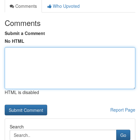
Comments
Who Upvoted
Comments
Submit a Comment
No HTML
HTML is disabled
Report Page
Search
Go