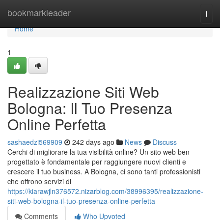
Home
bookmarkleader
Togg
navi
Home
1
Realizzazione Siti Web
Bologna: Il Tuo Presenza
Online Perfetta
sashaedzi569909
242 days ago
News
Discuss
Cerchi di migliorare la tua visibilità online? Un sito web ben
progettato è fondamentale per raggiungere nuovi clienti e
crescere il tuo business. A Bologna, ci sono tanti professionisti
che offrono servizi di
https://kiarawjln376572.nizarblog.com/38996395/realizzazione-
siti-web-bologna-il-tuo-presenza-online-perfetta
Comments
Who Upvoted