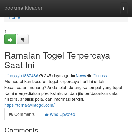
Home
bookmarkleader
Togg
navi
Home
1
Ramalan Togel Terpercaya
Saat Ini
tiffanyyyhd867436
245 days ago
News
Discuss
Membutuhkan bocoran togel terpercaya hari ini untuk
kesempatan menang? Anda telah datang ke tempat yang tepat!
Kami menyediakan prediksi akurat dan jitu berdasarkan data
historis, analisis pola, dan informasi terkini.
https://ternakwintogel.com/
Comments
Who Upvoted
Comments