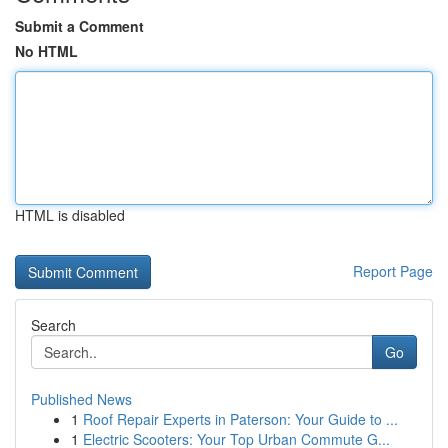
Submit a Comment
No HTML
HTML is disabled
Report Page
Search
Go
Published News
1
Roof Repair Experts in Paterson: Your Guide to ...
1
Electric Scooters: Your Top Urban Commute G...