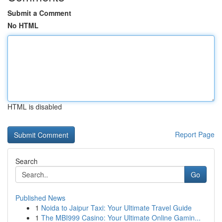
Submit a Comment
No HTML
HTML is disabled
Report Page
Search
Go
Published News
1
Noida to Jaipur Taxi: Your Ultimate Travel Guide
1
The MBI999 Casino: Your Ultimate Online Gamin...