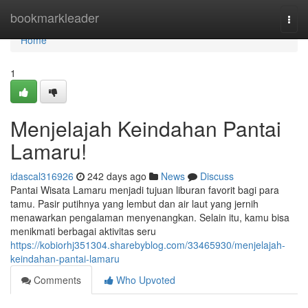
Home
bookmarkleader
Togg
navi
Home
1
Menjelajah Keindahan Pantai
Lamaru!
idascal316926
242 days ago
News
Discuss
Pantai Wisata Lamaru menjadi tujuan liburan favorit bagi para
tamu. Pasir putihnya yang lembut dan air laut yang jernih
menawarkan pengalaman menyenangkan. Selain itu, kamu bisa
menikmati berbagai aktivitas seru
https://kobiorhj351304.sharebyblog.com/33465930/menjelajah-
keindahan-pantai-lamaru
Comments
Who Upvoted