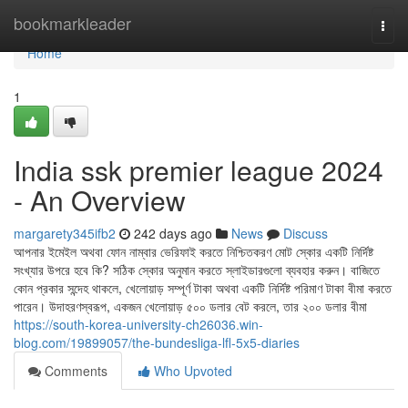
Home
bookmarkleader
Togg
navi
Home
1
India ssk premier league 2024
- An Overview
margarety345ifb2
242 days ago
News
Discuss
আপনার ইমেইল অথবা ফোন নাম্বার ভেরিফাই করতে নিশ্চিতকরণ মোট স্কোর একটি নির্দিষ্ট
সংখ্যার উপরে হবে কি? সঠিক স্কোর অনুমান করতে স্লাইডারগুলো ব্যবহার করুন। বাজিতে
কোন প্রকার সন্দেহ থাকলে, খেলোয়াড় সম্পূর্ণ টাকা অথবা একটি নির্দিষ্ট পরিমাণ টাকা বীমা করতে
পারেন। উদাহরণস্বরূপ, একজন খেলোয়াড় ৫০০ ডলার বেট করলে, তার ২০০ ডলার বীমা
https://south-korea-university-ch26036.win-
blog.com/19899057/the-bundesliga-lfl-5x5-diaries
Comments
Who Upvoted