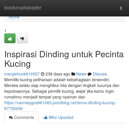
Home
bookmarkleader
Togg
navi
Home
1
Inspirasi Dinding untuk Pecinta
Kucing
margiehuok816557
238 days ago
News
Discuss
Memiliki kucing peliharaan adalah kebahagiaan tersendiri.
Mereka selalu siap menghibur kita dengan tingkah lucunya dan
kepolosannya. Sebagai pemilik kucing, wajar jika kamu ingin
rumahmu menjadi tempat yang nyaman dan
https://nannieygos961083.pointblog.net/tema-dinding-kucing-
87750436
Comments
Who Upvoted