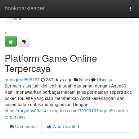
Home
bookmarkleader
Togg
navi
Home
1
Platform Game Online
Terpercaya
marcqrme806167
237 days ago
News
Discuss
Bermain situs judi kini lebih mudah dan aman dengan Agen69.
Kami menawarkan berbagai macam jenis permainan seperti slot,
poker, roulette yang siap memberikan Anda kesenangan dan
kesempatan untuk menang besar. Dengan
https://rorytdns092141.blog-kids.com/39309137/agen69-online-
terpercaya
Comments
Who Upvoted