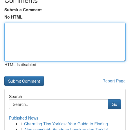
Submit a Comment
No HTML
HTML is disabled
Report Page
Search
Go
Published News
1
Charming Tiny Yorkies: Your Guide to Finding...
1
Atas copyright: Panduan Lengkap dan Terkini