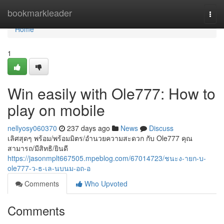
Home
bookmarkleader
Togg
navi
Home
1
Win easily with Ole777: How to
play on mobile
nellyosy060370
237 days ago
News
Discuss
เลิศสุดๆ พร้อม/พร้อมมิตร/อำนวยความสะดวก กับ Ole777 คุณ
สามารถ/มีสิทธิ/ยินดี
https://jasonmplt667505.mpeblog.com/67014723/ชนะง-ายก-บ-
ole777-ว-ธ-เล-นบนม-อถ-อ
Comments
Who Upvoted
Comments