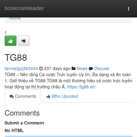
Home
bookmarkleader
Togg
navi
Home
1
TG88
fannietgzj363444
237 days ago
News
Discuss
TG88 – Nền tảng Cá cược Trực tuyến Uy tín, Đa dạng và An toàn
1. Giới thiệu về TG88 TG88 là một thương hiệu cá cược trực tuyến
hoạt động tại thị trường châu Á.
https://tg88.sh/
Comments
Who Upvoted
Comments
Submit a Comment
No HTML