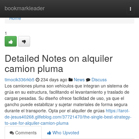
Home
bookmarkleader
Togg
navi
Home
1
Detailed Notes on alquiler
camion pluma
timocik336rkb5
234 days ago
News
Discuss
Los camiones pluma son vehículos que integran un sistema de
grúa en su estructura, facilitando el levantamiento y traslado de
cargas pesadas. Su diseño ofrece facilidad de uso, ya que el
gancho puede estabilizar y sujetar materiales de forma segura
durante el transporte. Opta por el alquiler de grúas
https://tarot-
de-jesus40268.glifeblog.com/37721470/the-single-best-strategy-
to-use-for-alquiler-camion-pluma
Comments
Who Upvoted